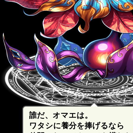
誰だ、オマエは。
ワタシに養分を捧げるなら