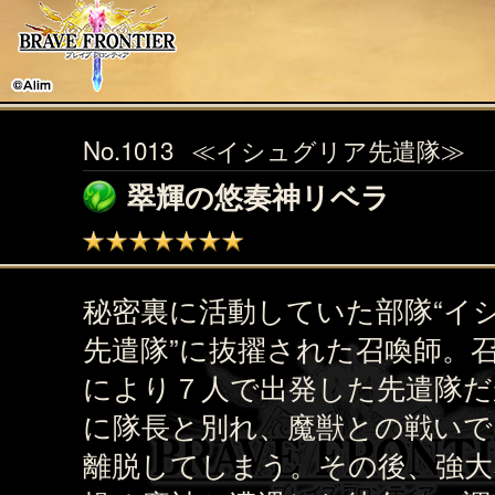
No.1013
≪イシュグリア先遣隊≫
翠輝の悠奏神リベラ
秘密裏に活動していた部隊“イ
先遣隊”に抜擢された召喚師。
により７人で出発した先遣隊だ
に隊長と別れ、魔獣との戦いで
離脱してしまう。その後、強大