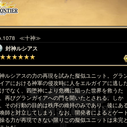
o.1078
≪十神≫
封神ルシアス
神ルシアスの力の再現を試みた擬似ユニット。グラ
イアにおける神軍の侵攻時に人をエルガイアに逃し
けでなく、四堕神により危機に陥った世界を救うた
、再びグランガイアへの門を開いたとされる。しか
、その行動の目的は秩序の維持のみであり、後にあ
喚師と対立してしまう。なお、開発者によるとゲー
操る力が再現できない限りこの擬似ユニットは未完
ことだ。