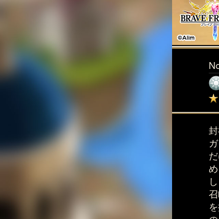
N
封
ガ
だ
め
し
召
を
の