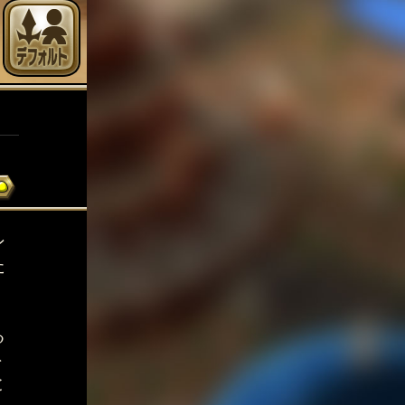
ン
た
る
ト
と