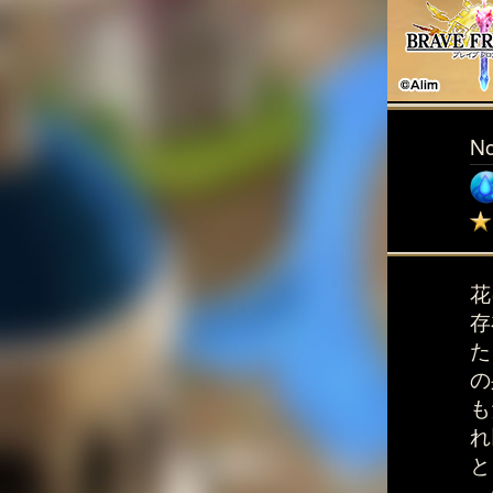
N
花
存
た
の
も
れ
と
っ