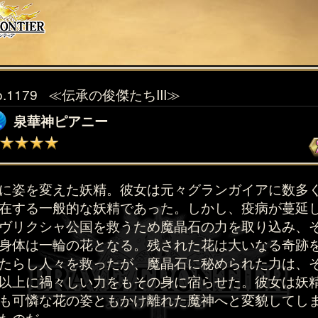
o.1179
≪伝承の俊傑たちIII≫
泉華神ピアニー
に姿を変えた妖精。彼女は元々グランガイアに数多
在する一般的な妖精であった。しかし、疫病が蔓延
ヴリクシャ公国を救うため魔晶石の力を取り込み、
身体は一輪の花となる。残された花は大いなる奇跡
たらし人々を救ったが、魔晶石に秘められた力は、
以上に禍々しい力をもその身に宿らせた。彼女は妖
も可憐な花の姿ともかけ離れた魔神へと変貌してし
たのだ。