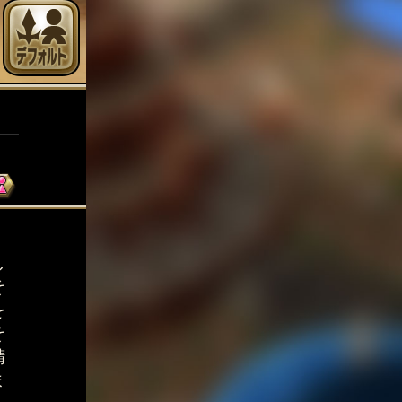
く
し
そ
を
そ
精
ま