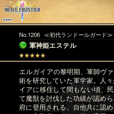
No.1206
≪初代ランドールガード≫
軍神姫エステル
エルガイアの黎明期、軍師ヴァ
術を研究していた軍学家。人々
イアに移住して間もない頃、民
て魔獣を討伐した功績が認めら
府に登用される。自他共に認め