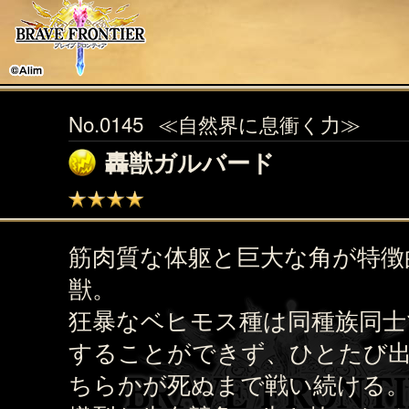
No.0145
≪自然界に息衝く力≫
轟獣ガルバード
筋肉質な体躯と巨大な角が特徴
獣。
狂暴なベヒモス種は同種族同士
することができず、ひとたび
ちらかが死ぬまで戦い続ける