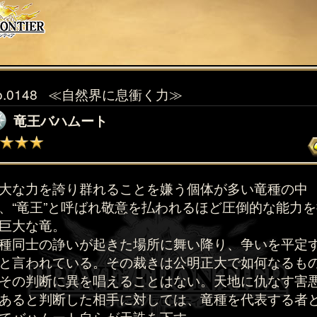
o.0148
≪自然界に息衝く力≫
竜王バハムート
大な力を誇り群れることを嫌う個体が多い竜種の中
、“竜王”と呼ばれ敬意を払われるほど圧倒的な能力を
巨大な竜。
種同士の諍いが起きた場所に舞い降り、争いを平定
と言われている。その裁きは公明正大で如何なるも
その判断に異を唱えることはない。天地に仇なす害
あると判断した相手に対しては、竜種を代表する者
てバハムート自らが天誅を下す。