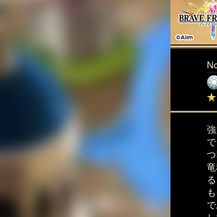
N
強
で
つ
竜
る
も
で
し