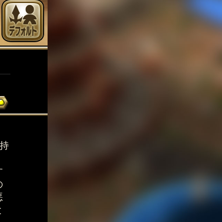
持
す
の
悪
と