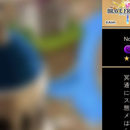
N
冥
通
に
ス
態
メ
は
ら