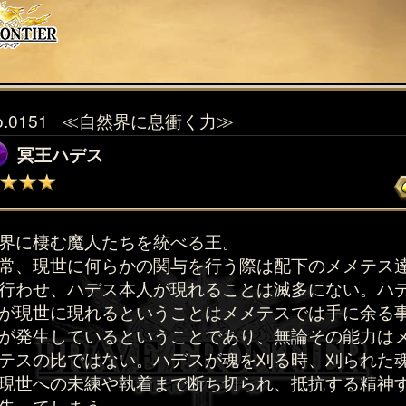
o.0151
≪自然界に息衝く力≫
冥王ハデス
界に棲む魔人たちを統べる王。
常、現世に何らかの関与を行う際は配下のメメテス
行わせ、ハデス本人が現れることは滅多にない。ハ
が現世に現れるということはメメテスでは手に余る
が発生しているということであり、無論その能力は
テスの比ではない。ハデスが魂を刈る時、刈られた
現世への未練や執着まで断ち切られ、抵抗する精神
失ってしまう。