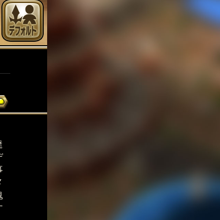
達
デ
事
メ
魂
す