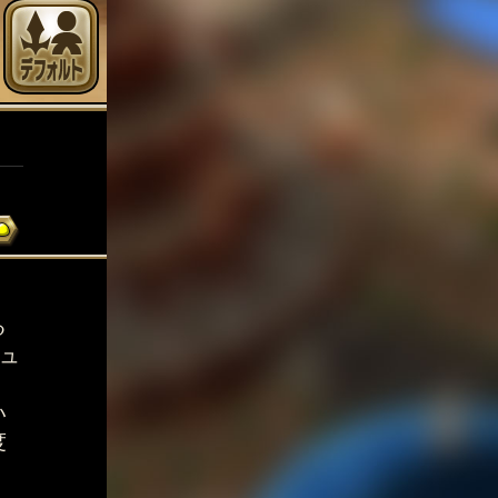
、
る
ュ
い
度