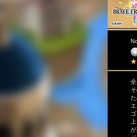
N
全
そ
た
エ
ゴ
上
が
ジ