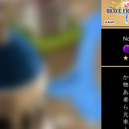
N
か
物
あ
者
ら
元
率
う