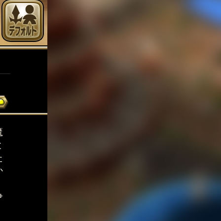
魔
と
た
か
争