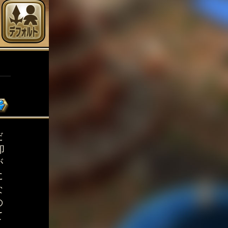
だ
叩
が
に
な
の
て