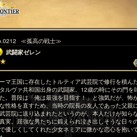
o.0212
≪孤高の戦士≫
武闘家ゼレン
ーマ王国に存在したトルティア武芸院で修行を積ん
タルヴァ共和国出身の武闘家。12歳の時にその門を
た。普段は「俺は最強を目指す！」と強気だが、怖
な性格を直すため、当時の院長の友人であった父親
武芸院に送り込まれたというのが、本人だけが知ら
真実。屈強な男たちに鍛えられ泣き出しそうな日々
で優しくしてくれた少女ネミアに微かな恋心を抱い
た。