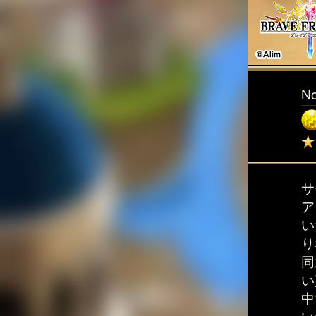
N
サ
ア
い
り
同
い
中
い