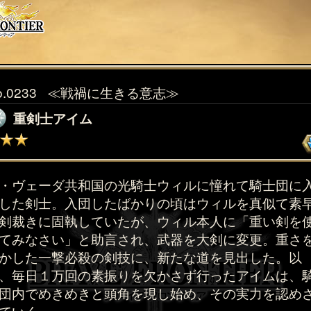
o.0233
≪戦禍に生きる意志≫
重剣士アイム
・ヴェーダ共和国の光騎士ウィルに憧れて騎士団に
した剣士。入団したばかりの頃はウィルを真似て素
剣裁きに固執していたが、ウィル本人に「重い剣を
てみなさい」と助言され、武器を大剣に変更。重さ
かした一撃必殺の剣技に、新たな道を見出した。以
、毎日１万回の素振りを欠かさず行ったアイムは、
団内でめきめきと頭角を現し始め、その実力を認め
ていく。