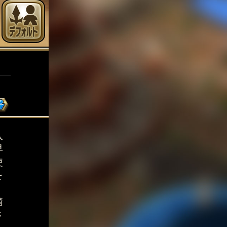
入
早
使
を
騎
さ