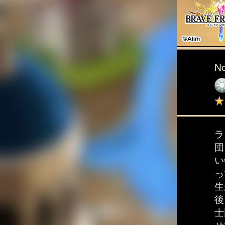
N
ラ
団
い
っ
生
後
士
せ