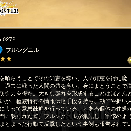
o.0272
フルングニル
を喰らうことでその知恵を奪い、人の知恵を得た魔
。過去に戦った人間の鎧を奪い、身にまとうことで
防御力を得た。大きな群れを形成することはほとん
いが、種族特有の情報伝達手段を持ち、動作や拙い
によって意思疎通を行っている。とある個体の住処
間に襲われた際、フルングニルが集結し、軍隊のよ
まとまった行動で反撃したという事例も報告されて
。