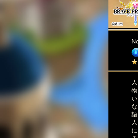
N
人
物
い
な
語
人
に
る