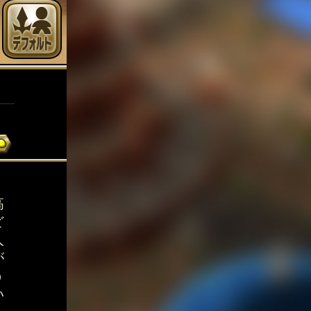
高
ど
人
が
う
い