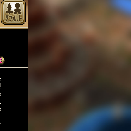
を
見
る
た
っ
い