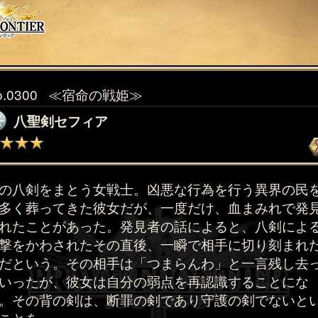
o.0300
≪宿命の戦姫≫
八聖剣セフィア
の八剣をまとう女戦士。凶悪な行為を行う異界の民
多く葬ってきた彼女だが、一度だけ、血まみれで発
れたことがあった。発見者の話によると、八剣によ
撃をかわされたその直後、一瞬で相手に切り刻まれ
だという。その相手は「つまらんわ」と一言残し去
いったが、彼女は自分の弱点を再認識することにな
。その背の剣は、断罪の剣であり守護の剣でないと
ことを。