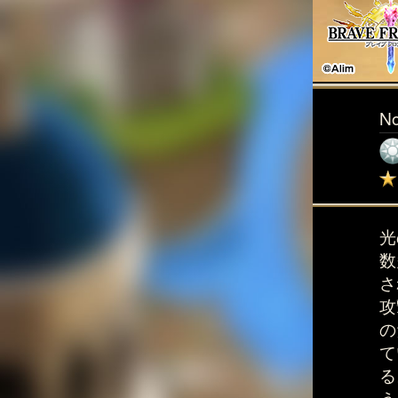
N
光
数
さ
攻
の
て
る
う