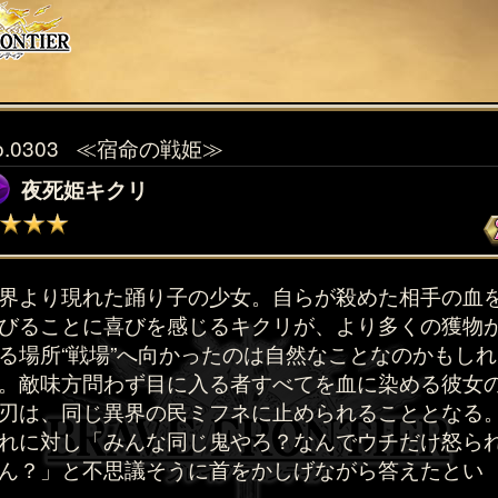
o.0303
≪宿命の戦姫≫
夜死姫キクリ
界より現れた踊り子の少女。自らが殺めた相手の血
びることに喜びを感じるキクリが、より多くの獲物
る場所“戦場”へ向かったのは自然なことなのかもしれ
。敵味方問わず目に入る者すべてを血に染める彼女
刃は、同じ異界の民ミフネに止められることとなる
れに対し「みんな同じ鬼やろ？なんでウチだけ怒ら
ん？」と不思議そうに首をかしげながら答えたとい
。