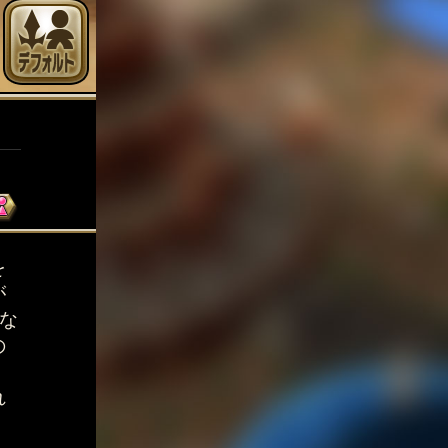
を
が
な
の
。
れ