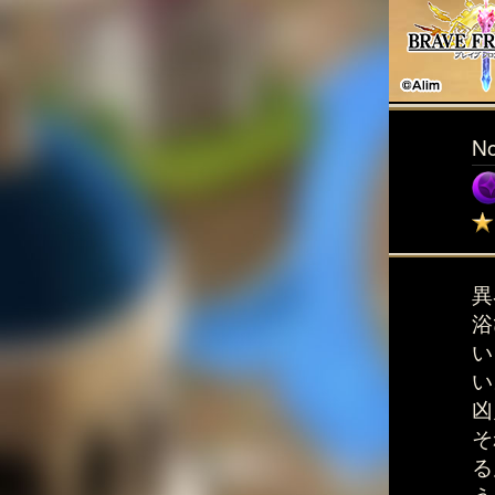
N
異
浴
い
い
凶
そ
る
う