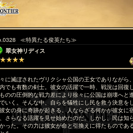
o.0328
≪特異たる俊英たち≫
翠女神リディス
々に滅ぼされたヴリクシャ公国の王女でありながら
内でも有数の剣士。彼女の活躍で一時、戦況は回復
ものの圧倒的な戦力差により徐々に公国は崩壊へと
でいく。そんな中、自らを犠牲にし民を救う決意を
彼女の身に奇跡が起きる。人ならざる何かが彼女に
、さらなる活躍を見せ始めたのだ。しかし、民は知
かった。その力は彼女が命と引換えに得たものであ
とを。