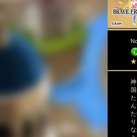
N
神
国
た
ん
た
り
な
こ