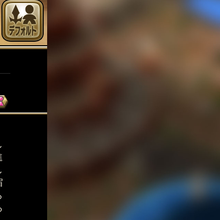
、
し
進
し
宿
ら
る