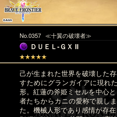
No.0357
≪十翼の破壊者≫
ＤＵＥＬ‐ＧＸ II
己が生まれた世界を破壊した存
すためにグランガイアに現れ
形。紅蓮の斧姫ミセルを中心と
者たちからカニの愛称で親し
た。機械人形であり感情が存在