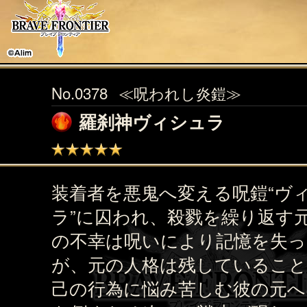
No.0378
≪呪われし炎鎧≫
羅刹神ヴィシュラ
装着者を悪鬼へ変える呪鎧“ヴ
ラ”に囚われ、殺戮を繰り返す
の不幸は呪いにより記憶を失
が、元の人格は残しているこ
己の行為に悩み苦しむ彼の元へ