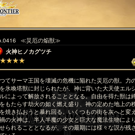
o.0416
≪災厄の焔獣≫
火神ヒノカグツチ
つてサーマ王国を壊滅の危機に陥れた災厄の獣。力
を氷喚塔獣に封じられたが、神に背いた大天使エル
ルによって解放されることとなる。自由を得た獣は
をもたらす劫火の如く燃え盛り、神の定めた地上の
を焼き払おうと暴れ回る。いくつもの街を灰へと変
禍の火神は、半人半魔の少女と巨大な魔法生物によ
せられることとなるが、その最期には様々な説が残
ている。