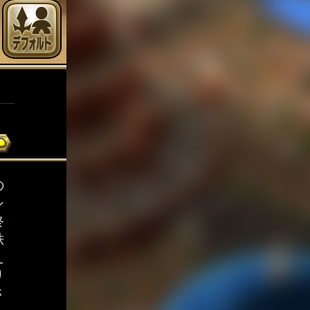
の
シ
終
秩
え
り
さ