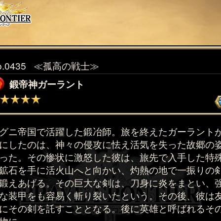
o.0435
≪孤高の戦士≫
鍛帝神ガーラント
グニ帝国で活躍した鍛冶師。旅を終えたガーラント
にしたのは、神々の侵攻に怯え活気を失った故郷の
った。その惨状に激怒した彼は、旅先で入手した特
鉱石を手に活火山へと向かい、灼熱の地で一振りの
鍛えあげる。その巨大な剣は、刀身に炎をまとい、
な装甲をも容易く斬り裂いたという。その後、彼は
にその剣を託すこととなる。後に英雄と呼ばれるそ
物に。