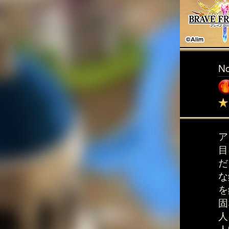
N
ア
目
だ
な
を
固
人
人