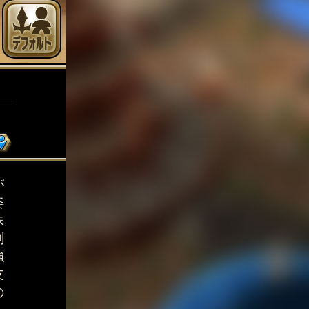
が
姿
殊
剣
強
友
の