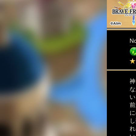
N
神
な
い
前
に
し
れ
い