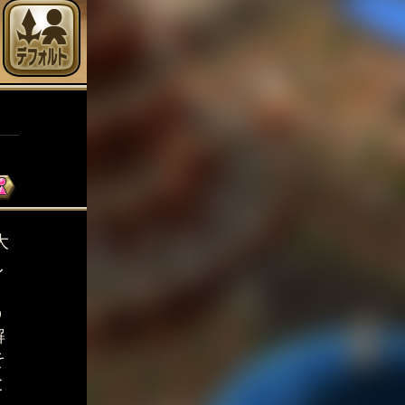
大
し
く
う
解
そ
と