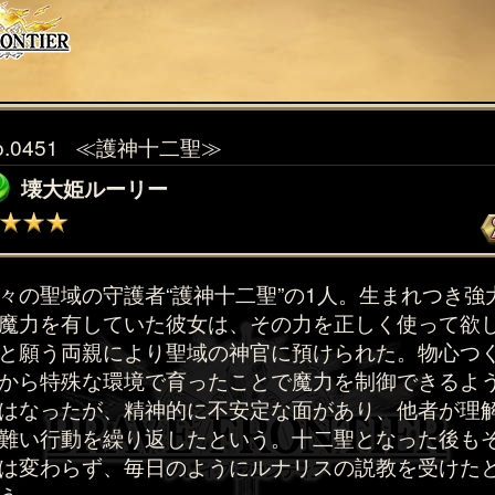
o.0451
≪護神十二聖≫
壊大姫ルーリー
々の聖域の守護者“護神十二聖”の1人。生まれつき強
魔力を有していた彼女は、その力を正しく使って欲
と願う両親により聖域の神官に預けられた。物心つ
から特殊な環境で育ったことで魔力を制御できるよ
はなったが、精神的に不安定な面があり、他者が理
難い行動を繰り返したという。十二聖となった後も
は変わらず、毎日のようにルナリスの説教を受けた
う。