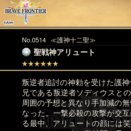
No.0514
≪護神十二聖≫
聖戦神アリュート
叛逆者追討の神勅を受けた護神
兄である叛逆者ソディウスと
周囲の予想と異なり手加減の無
なった。一撃必殺の攻撃が交互
る最中、アリュートの顔には笑