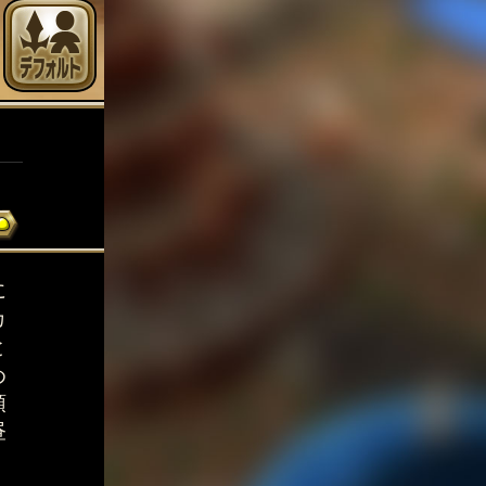
に
カ
と
め
頭
昼