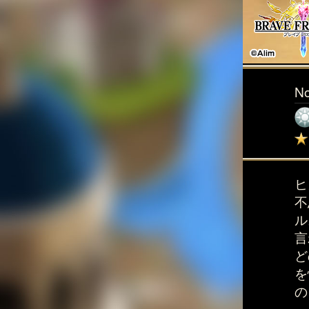
N
ヒ
不
ル
言
ど
を
の