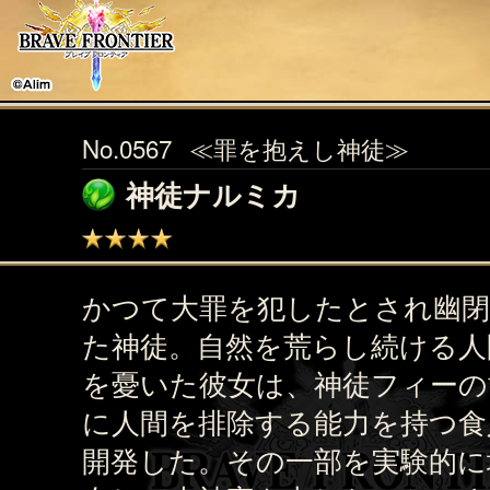
No.0567
≪罪を抱えし神徒≫
神徒ナルミカ
かつて大罪を犯したとされ幽
た神徒。自然を荒らし続ける人
を憂いた彼女は、神徒フィーの
に人間を排除する能力を持つ食
開発した。その一部を実験的に