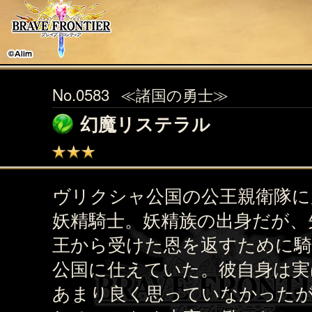
No.0583
≪諸国の勇士≫
幻魔リステラル
ヴリクシャ公国の公王親衛隊に
妖精騎士。妖精族の出身だが、
王から受けた恩を返すために
公国に仕えていた。彼自身は実
あまり良く思っていなかった