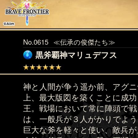
No.0615
≪伝承の俊傑たち≫
黒斧覇神マリュデフス
神と人間が争う遥か前、アグニ
上、最大版図を築くことに成功
王。戦場において常に陣頭で戦
は、一般兵が３人がかりでよう
巨大な斧を軽々と使い、敵兵が