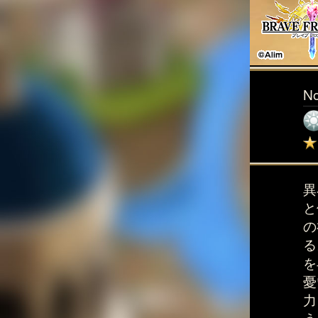
N
異
と
の
る
を
憂
力
う