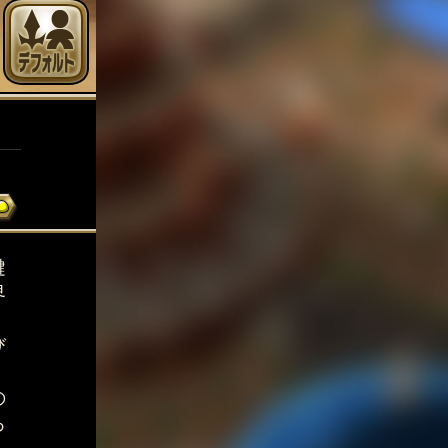
鍵
界
び
、
の
ろ