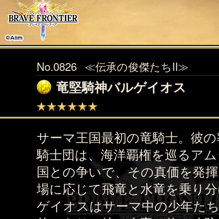
No.0826
≪伝承の俊傑たちII≫
竜堅騎神バルゲイオス
サーマ王国最初の竜騎士。彼の
騎士団は、海洋覇権を巡るアム
国との争いで、その真価を発揮
場に応じて飛竜と水竜を乗り分
ゲイオスはサーマ中の少年た