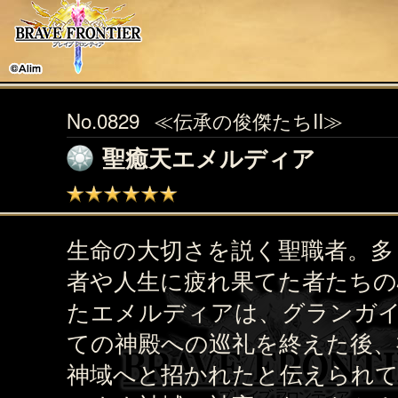
No.0829
≪伝承の俊傑たちII≫
聖癒天エメルディア
生命の大切さを説く聖職者。多
者や人生に疲れ果てた者たちの
たエメルディアは、グランガ
ての神殿への巡礼を終えた後、
神域へと招かれたと伝えられ