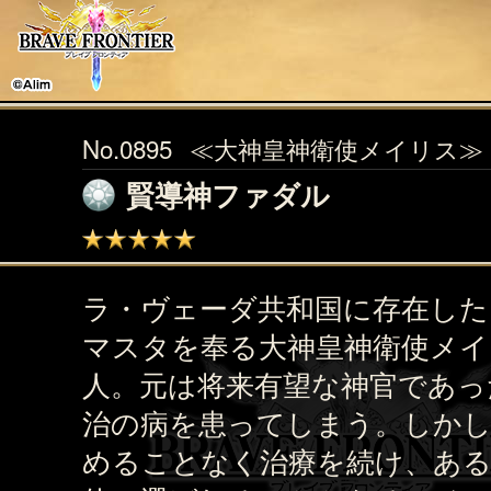
No.0895
≪大神皇神衛使メイリス≫
賢導神ファダル
ラ・ヴェーダ共和国に存在した
マスタを奉る大神皇神衛使メイ
人。元は将来有望な神官であっ
治の病を患ってしまう。しかし
めることなく治療を続け、ある