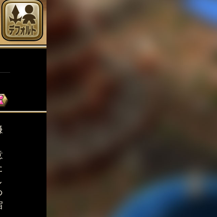
鎌
く
意
た
し
つ
宿