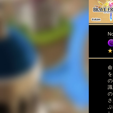
N
命
を
の
識
の
さ
ぶ
し