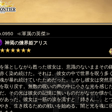
o.0950
≪軍属の英傑≫
神焉の煉界姫アリス
を落としながら甦った彼女は、意識のないままその
赤く染め続けた。それは、彼女の中で世界を呪う多
魂が暴れ続けていたためだった。しかし彼女は突然
を取り戻す。無数の呪いの声の中に小さな光を感じ
だ。その光は彼女の記憶に無いものだがなぜか懐か
があった。彼女は一筋の涙を流すと「姉さん…」と
やき、生き残るための戦いを始める。闇と光を魂に
たまま。