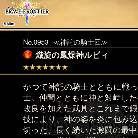
No.0953
≪神託の騎士団≫
熾旋の鳳燥神ルビィ
かつて神託の騎士とともに戦っ
士。仲間とともに神と対峙した
改良を加えた武具とこれまで鍛
技により、神の姿を炎に包み込
切った。長く続いた激闘の最中