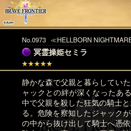
No.0973
≪HELLBORN NIGHTMAR
冥霊操姫セミラ
静かな森で父親と暮らしていた
ャックとの絆が深くなったあ
中で父親を殺した狂気の騎士と
る。危険を察知したジャック
の中から抜け出して騎士へ憑依