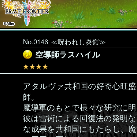
No.0146
≪呪われし炎鎧≫
空導師ラスハイル
アタルヴァ共和国の好奇心旺盛
師。
魔導軍のもとで様々な研究に明
彼は雷術による回復法の発明な
な成果を共和国にもたらし、魔