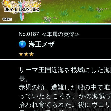
No.0187
≪軍属の英傑≫
海王メザ
サーマ王国近海を根城にした海
長。
赤児の頃、遭難した船の中で唯
っていたところを、かの海賊
拾われ育てられた。後にヴェ