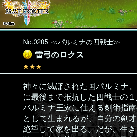
No.0205
≪パルミナの四戦士≫
雷弓のロクス
神々に滅ぼされた国パルミナ。
に最後まで抵抗した四戦士の１
パルミナ王家に仕える剣術指南
として生まれるが、自分の剣才
絶望して家を出る。だが、生き