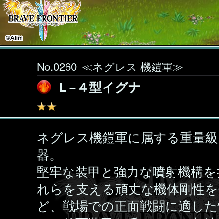
No.0260
≪ネグレス 機鎧軍≫
Ｌ−４型イグナ
ネグレス機鎧軍に属する重量級
器。
堅牢な装甲と強力な噴射機構を
れらを支える頑丈な機体剛性を
ど、戦場での正面戦闘に適した