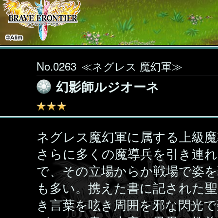
No.0263
≪ネグレス 魔幻軍≫
幻影師ルジオーネ
ネグレス魔幻軍に属する上級魔
さらに多くの魔導兵を引き連れ
で、その立場からか戦場で姿を
も多い。携えた書に記された聖
き言葉を呟き周囲を邪な閃光で