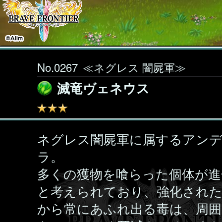
No.0267
≪ネグレス 闇屍軍≫
滅竜ヴェネウス
ネグレス闇屍軍に属するアン
ラ。
多くの獲物を喰らった個体が進
と考えられており、強化された
から常にあふれ出る毒は、周囲