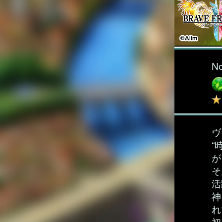
N
ヴ
“
が
そ
活
神
れ
初