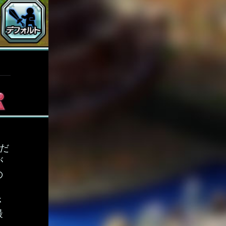
だ
が
の
、
さ
最