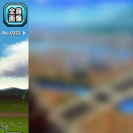
No.0323