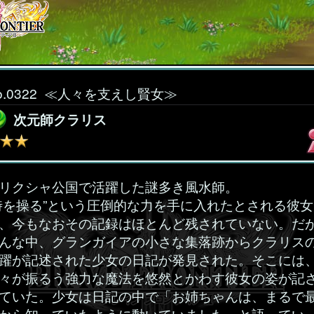
o.0322
≪人々を支えし賢女≫
次元師クラリス
リクシャ公国で活躍した謎多き風水師。
時を操る”という圧倒的な力を手に入れたとされる彼女
、今もなおその記録はほとんど残されていない。だ
んな中、グランガイアの小さな集落跡からクラリス
躍が記述された少女の日記が発見された。そこには
々が振るう強力な魔法を悠然とかわす彼女の姿が記
ていた。少女は日記の中で「お姉ちゃんは、まるで
から知っていたように動いていました」と語ってい