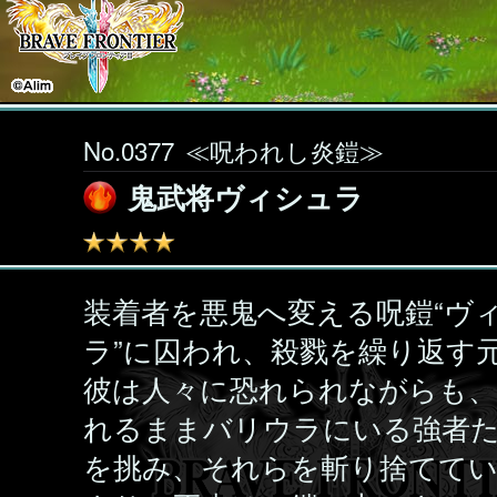
No.0377
≪呪われし炎鎧≫
鬼武将ヴィシュラ
装着者を悪鬼へ変える呪鎧“ヴ
ラ”に囚われ、殺戮を繰り返す
彼は人々に恐れられながらも、
れるままバリウラにいる強者
を挑み、それらを斬り捨てて