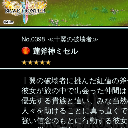
No.0398
≪十翼の破壊者≫
蓮斧神ミセル
十翼の破壊者に挑んだ紅蓮の斧
彼女が旅の中で出会った仲間は
優先する貴族と違い、みな当然
人々を助けることに真っ直ぐ
強い信念のもとに行動する彼女