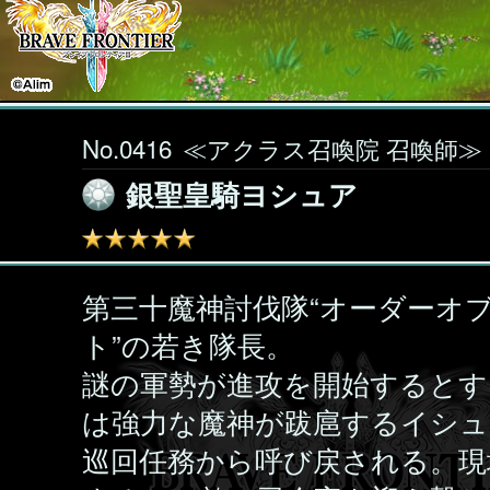
No.0416
≪アクラス召喚院 召喚師≫
銀聖皇騎ヨシュア
第三十魔神討伐隊“オーダーオ
ト”の若き隊長。
謎の軍勢が進攻を開始するとす
は強力な魔神が跋扈するイシ
巡回任務から呼び戻される。現