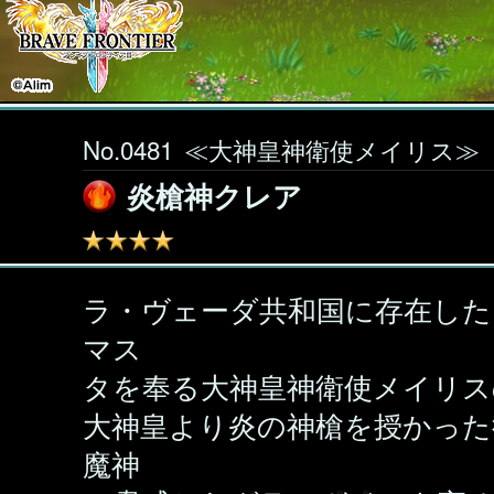
No.0481
≪大神皇神衛使メイリス≫
炎槍神クレア
ラ・ヴェーダ共和国に存在した
マス
タを奉る大神皇神衛使メイリス
大神皇より炎の神槍を授かった
魔神