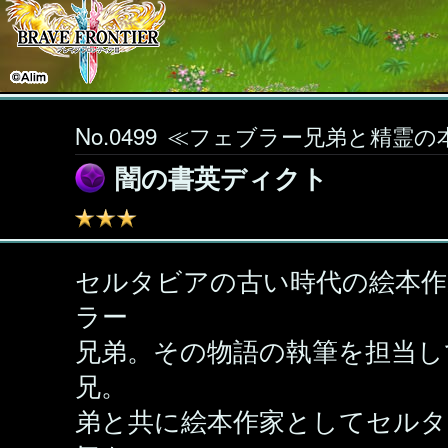
No.0499
≪フェブラー兄弟と精霊の
闇の書英ディクト
セルタビアの古い時代の絵本作
ラー
兄弟。その物語の執筆を担当し
兄。
弟と共に絵本作家としてセルタ