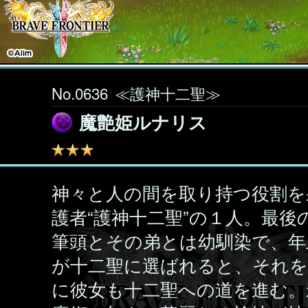
No.0636
≪護神十二聖≫
魔艶姫ルナリス
神々と人の間を取り持つ役割を
護者“護神十二聖”の１人。最後
筆頭とその弟とは幼馴染で、年
が十二聖に選ばれると、それ
に彼女も十二聖への道を進む。