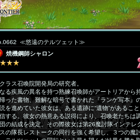
o.0662
≪悠遠のテルツェット≫
焼機鋼師シャロン
クラス召喚院開発局の研究者。
なる疾風の異名を持つ熟練召喚師がアートリアから
帰った書物、難解な暗号で書かれた『ランゲ写本』
読を進めていた彼女は、ある遺跡に“遺物”があること
信する。彼女の熱意ある説得により、召喚老たちは
団の結成を決定。その際彼女は第26魔討隊インテレ
スの隊長レストークの同行を強く希望し、３つの魔
、テルツェットの同行という最も望んだ結果を勝ち