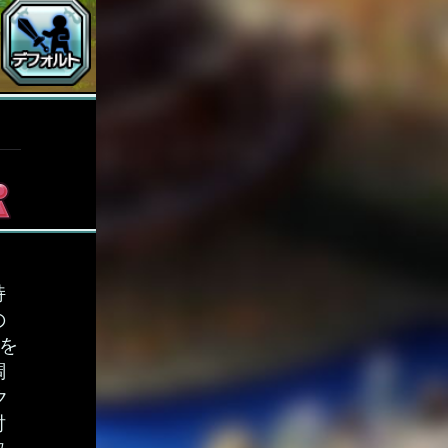
持
の
を
調
ク
討
取