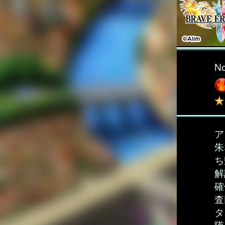
N
ア
朱
ち
解
確
査
タ
隊