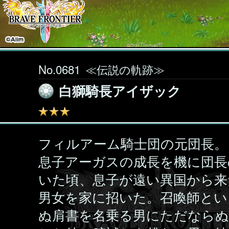
No.0681
≪伝説の軌跡≫
白獅騎長アイザック
フィルアーム騎士団の元団長。
息子アーガスの成長を機に団長
いた頃、息子が遠い異国から来
男女を家に招いた。召喚師とい
ぬ肩書を名乗る男にただなら