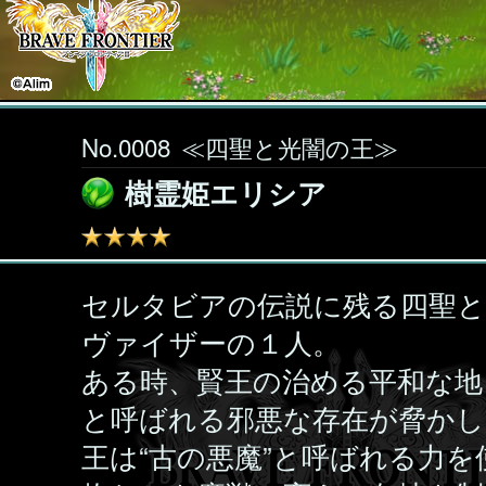
No.0008
≪四聖と光闇の王≫
樹霊姫エリシア
セルタビアの伝説に残る四聖
ヴァイザーの１人。
ある時、賢王の治める平和な地
と呼ばれる邪悪な存在が脅かし
王は“古の悪魔”と呼ばれる力を