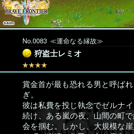
No.0083
≪運命なる縁故≫
狩盗士レミオ
賞金首が最も恐れる男と呼ばれ
ぎ。
彼は私費を投じ執念でゼルナイ
続け、ある嵐の夜、山間の町で
会を掴む。しかし、大規模な崖